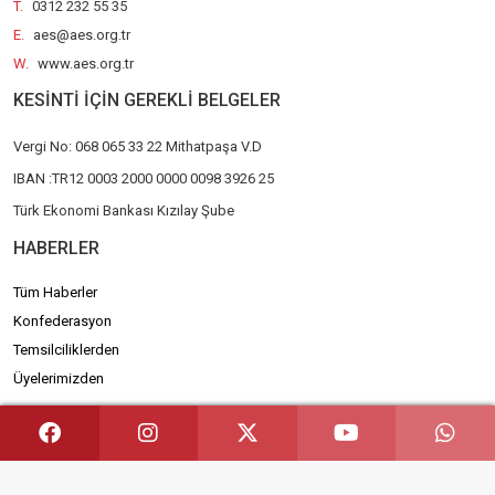
T.
0312 232 55 35
E.
aes@aes.org.tr
W.
www.aes.org.tr
KESİNTİ İÇİN GEREKLİ BELGELER
Vergi No: 068 065 33 22 Mithatpaşa V.D
IBAN :TR12 0003 2000 0000 0098 3926 25
Türk Ekonomi Bankası Kızılay Şube
HABERLER
Tüm Haberler
Konfederasyon
Temsilciliklerden
Üyelerimizden
KURUMSAL
Hakkımızda
Misyon - Vizyon