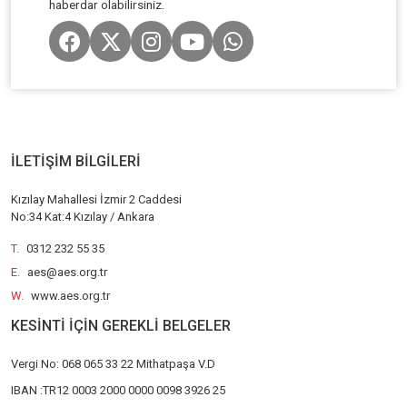
haberdar olabilirsiniz.
İLETİŞİM BİLGİLERİ
Kızılay Mahallesi İzmir 2 Caddesi
No:34 Kat:4 Kızılay / Ankara
T.
0312 232 55 35
E.
aes@aes.org.tr
W.
www.aes.org.tr
KESİNTİ İÇİN GEREKLİ BELGELER
Vergi No: 068 065 33 22 Mithatpaşa V.D
IBAN :TR12 0003 2000 0000 0098 3926 25