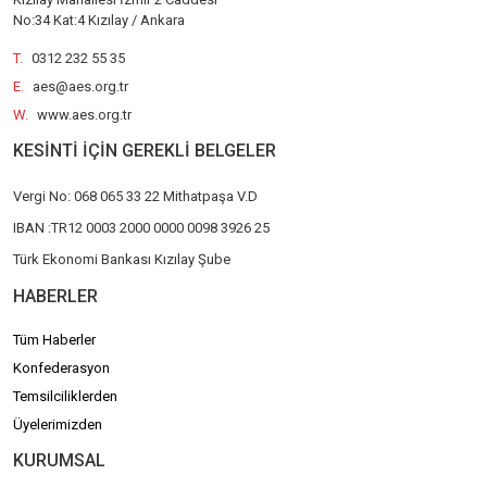
No:34 Kat:4 Kızılay / Ankara
T.
0312 232 55 35
E.
aes@aes.org.tr
W.
www.aes.org.tr
KESİNTİ İÇİN GEREKLİ BELGELER
Vergi No: 068 065 33 22 Mithatpaşa V.D
IBAN :TR12 0003 2000 0000 0098 3926 25
Türk Ekonomi Bankası Kızılay Şube
HABERLER
Tüm Haberler
Konfederasyon
Temsilciliklerden
Üyelerimizden
KURUMSAL