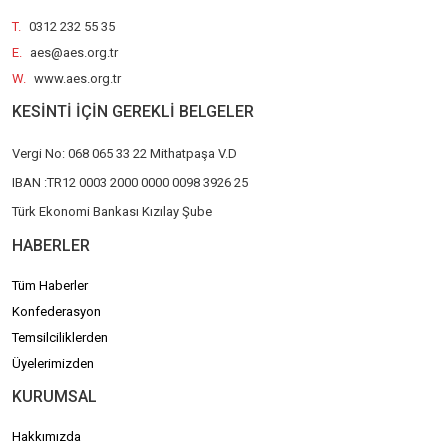
T.
0312 232 55 35
E.
aes@aes.org.tr
W.
www.aes.org.tr
KESİNTİ İÇİN GEREKLİ BELGELER
Vergi No: 068 065 33 22 Mithatpaşa V.D
IBAN :TR12 0003 2000 0000 0098 3926 25
Türk Ekonomi Bankası Kızılay Şube
HABERLER
Tüm Haberler
Konfederasyon
Temsilciliklerden
Üyelerimizden
KURUMSAL
Hakkımızda