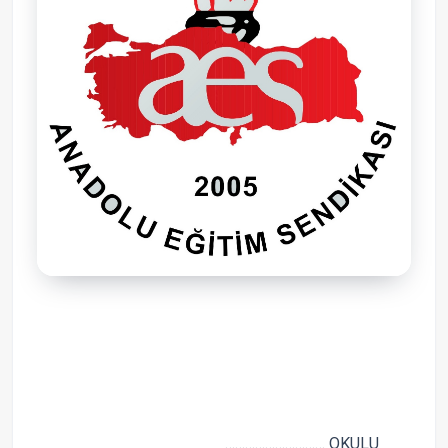
………………………… OKULU