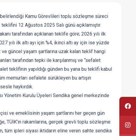
belirlendiği Kamu Görevlileri toplu sözleşme süreci
eklifini 12 Ağustos 2025 Salı günü açıklamıştır.
nı tarafından açıklanan teklife göre; 2026 yılı ilk
27 yılı ilk altı ayı için %4, ikinci altı ay için ise yüzde
iz ve güncel yaşam şartlarına uzak kalan teklif hangi
ları tarafından tepki ile karşılanmış ve “sefalet
alet teklifinin yapıldığı günden bu yana bu teklifi kabul
tüm memurları sefalete sürükleyen bu artışın
esle haykırdık.
sı Yönetim Kurulu Üyeleri Sendika genel merkezinde
isi ve emeklisinin yaşam şartlarını her geçen gün
iğe, TÜİK’in rakamlarına, gerçek grevli toplu sözleşme
 tüm ipleri siyasi iktidarın eline veren sahte sendika