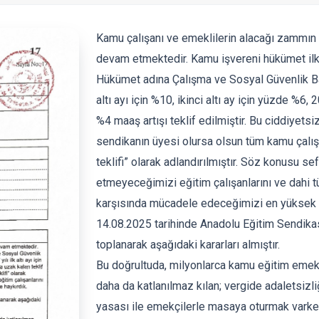
Kamu çalışanı ve emeklilerin alacağı zammın 
devam etmektedir. Kamu işvereni hükümet ilk t
Hükümet adına Çalışma ve Sosyal Güvenlik Baka
altı ayı için %10, ikinci altı ay için yüzde %6, 20
%4 maaş artışı teklif edilmiştir. Bu ciddiyets
sendikanın üyesi olursa olsun tüm kamu çalışan
teklifi” olarak adlandırılmıştır. Söz konusu sef
etmeyeceğimizi eğitim çalışanlarını ve dahi 
karşısında mücadele edeceğimizi en yüksek s
14.08.2025 tarihinde Anadolu Eğitim Sendika
toplanarak aşağıdaki kararları almıştır.
Bu doğrultuda, milyonlarca kamu eğitim emekç
daha da katlanılmaz kılan; vergide adaletsizl
yasası ile emekçilerle masaya oturmak varken,