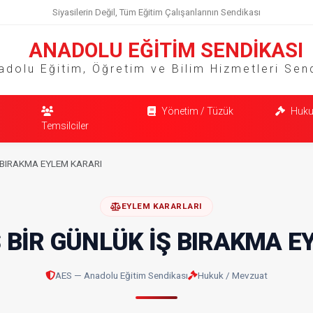
Siyasilerin Değil, Tüm Eğitim Çalışanlarının Sendikası
ANADOLU EĞİTİM SENDİKASI
adolu Eğitim, Öğretim ve Bilim Hizmetleri Sen
Yönetim / Tüzük
Huku
Temsilciler
 BIRAKMA EYLEM KARARI
EYLEM KARARLARI
 BİR GÜNLÜK İŞ BIRAKMA E
AES — Anadolu Eğitim Sendikası
Hukuk / Mevzuat