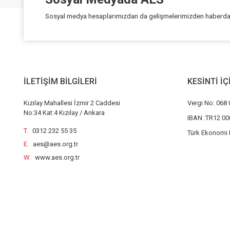
Sosyal medya hesaplarımızdan da gelişmelerimizden haberdar 
İLETİŞİM BİLGİLERİ
KESİNTİ İ
Kızılay Mahallesi İzmir 2 Caddesi
Vergi No: 068 
No:34 Kat:4 Kızılay / Ankara
IBAN :TR12 00
T.
0312 232 55 35
Türk Ekonomi 
E.
aes@aes.org.tr
W.
www.aes.org.tr