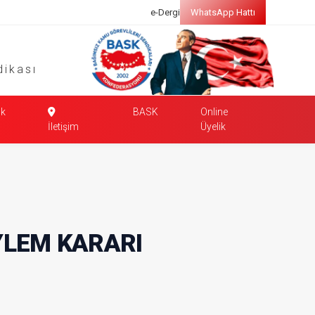
e-Dergi
WhatsApp Hattı
dikası
k
BASK
Online
İletişim
Üyelik
YLEM KARARI