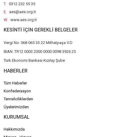
T.
0312 232 55 35
E.
aes@aes.org.tr
W.
www.aes.org.tr
KESİNTİ İÇİN GEREKLİ BELGELER
Vergi No: 068 065 33 22 Mithatpaşa V.D
IBAN :TR12 0003 2000 0000 0098 3926 25
Türk Ekonomi Bankası Kızılay Şube
HABERLER
Tüm Haberler
Konfederasyon
Temsilciliklerden
Üyelerimizden
KURUMSAL
Hakkımızda