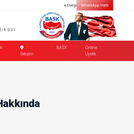
e-Dergi
WhatsApp Hattı
dikası
k
BASK
Online
İletişim
Üyelik
Hakkında