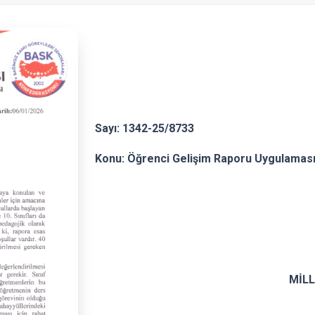
Sayı: 1342-25/8733
Tarih
Konu:
Öğrenci Gelişim Raporu Uygulamas
T.C
MİLLİ EĞİTİM B