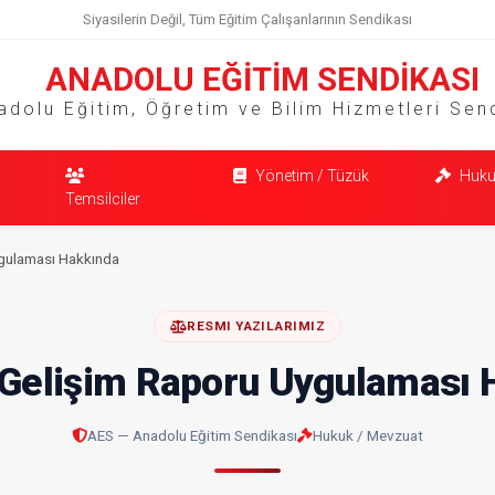
Siyasilerin Değil, Tüm Eğitim Çalışanlarının Sendikası
ANADOLU EĞİTİM SENDİKASI
adolu Eğitim, Öğretim ve Bilim Hizmetleri Sen
Yönetim / Tüzük
Huku
Temsilciler
gulaması Hakkında
RESMI YAZILARIMIZ
 Gelişim Raporu Uygulaması 
AES — Anadolu Eğitim Sendikası
Hukuk / Mevzuat