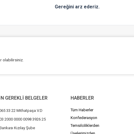
Gereğini arz ederiz.
olabilirsiniz.
ÇİN GEREKLİ BELGELER
HABERLER
Tüm Haberler
065 33 22 Mithatpaşa V.D
Konfederasyon
03 2000 0000 0098 3926 25
Temsilciliklerden
Bankası Kızılay Şube
Üyelerimizden