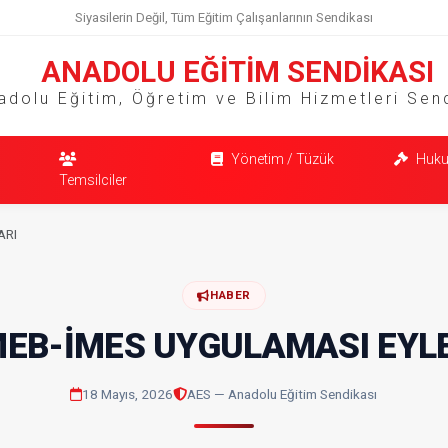
Siyasilerin Değil, Tüm Eğitim Çalışanlarının Sendikası
ANADOLU EĞİTİM SENDİKASI
adolu Eğitim, Öğretim ve Bilim Hizmetleri Sen
Yönetim / Tüzük
Huku
Temsilciler
ARI
HABER
MEB-İMES UYGULAMASI EYL
18 Mayıs, 2026
AES — Anadolu Eğitim Sendikası