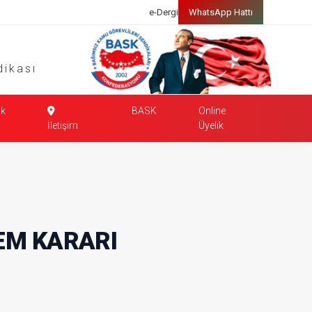
e-Dergi
WhatsApp Hattı
dikası
k
BASK
Online
İletişim
Üyelik
EM KARARI