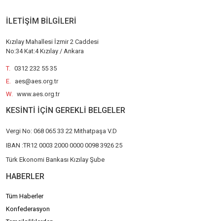
İLETİŞİM BİLGİLERİ
Kızılay Mahallesi İzmir 2 Caddesi
No:34 Kat:4 Kızılay / Ankara
T.
0312 232 55 35
E.
aes@aes.org.tr
W.
www.aes.org.tr
KESİNTİ İÇİN GEREKLİ BELGELER
Vergi No: 068 065 33 22 Mithatpaşa V.D
IBAN :TR12 0003 2000 0000 0098 3926 25
Türk Ekonomi Bankası Kızılay Şube
HABERLER
Tüm Haberler
Konfederasyon