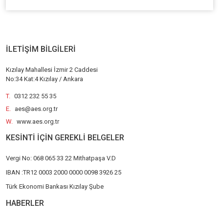
İLETİŞİM BİLGİLERİ
Kızılay Mahallesi İzmir 2 Caddesi
No:34 Kat:4 Kızılay / Ankara
T.
0312 232 55 35
E.
aes@aes.org.tr
W.
www.aes.org.tr
KESİNTİ İÇİN GEREKLİ BELGELER
Vergi No: 068 065 33 22 Mithatpaşa V.D
IBAN :TR12 0003 2000 0000 0098 3926 25
Türk Ekonomi Bankası Kızılay Şube
HABERLER