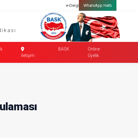
e-Dergi
WhatsApp Hattı
dikası
k
BASK
Online
İletişim
Üyelik
gulaması