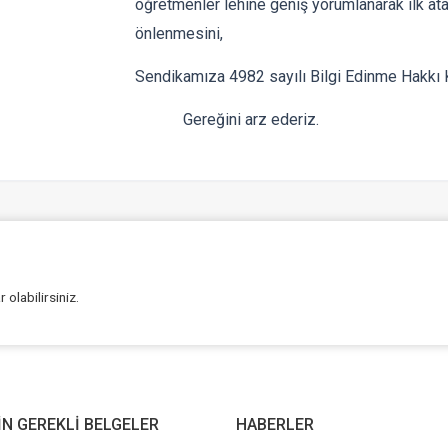
öğretmenler lehine geniş yorumlanarak ilk a
önlenmesini,
Sendikamıza 4982 sayılı Bilgi Edinme Hakkı K
Gereğini arz ederiz.
olabilirsiniz.
ÇİN GEREKLİ BELGELER
HABERLER