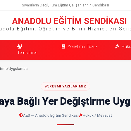
Siyasilerin Değil, Tüm Eğitim Çalışanlarının Sendikası
ANADOLU EĞİTİM SENDİKASI
adolu Eğitim, Öğretim ve Bilim Hizmetleri Sen
Yönetim / Tüzük
Huku
Temsilciler
ştirme Uygulaması
RESMI YAZILARIMIZ
Sıraya Bağlı Yer Değiştirme Uy
AES — Anadolu Eğitim Sendikası
Hukuk / Mevzuat