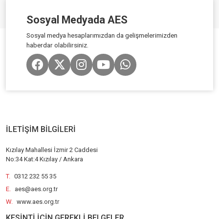
Sosyal Medyada AES
Sosyal medya hesaplarımızdan da gelişmelerimizden
haberdar olabilirsiniz.
İLETİŞİM BİLGİLERİ
Kızılay Mahallesi İzmir 2 Caddesi
No:34 Kat:4 Kızılay / Ankara
T.
0312 232 55 35
E.
aes@aes.org.tr
W.
www.aes.org.tr
KESİNTİ İÇİN GEREKLİ BELGELER