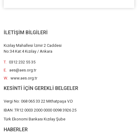
İLETİŞİM BİLGİLERİ
Kızılay Mahallesi İzmir 2 Caddesi
No:34 Kat:4 Kızılay / Ankara
T.
0312 232 55 35
E.
aes@aes.org.tr
W.
www.aes.org.tr
KESİNTİ İÇİN GEREKLİ BELGELER
Vergi No: 068 065 33 22 Mithatpaşa V.D
IBAN :TR12 0003 2000 0000 0098 3926 25
Türk Ekonomi Bankası Kızılay Şube
HABERLER