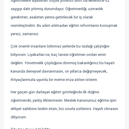
öğretmelere siyaseten torpilli yönetici sınıfı da eklenince öz
saygıyı dahi yitirmiş durumdayız. Öğretmenliği; uzmanlık
gerektiren, asaleten yerine getirilecek bir iş olarak
resmileştirelim. Bu adım atılmadan eğitim reformlarını konuşmak
yersiz, zamansız.
Çok önemli insanların bilinmez yerlerde bu taslağı çalıştığını
biliyorum. Liyakatları ne, kaç tanesi öğretmen ondan emin
değilim. Yönetmelik çöplüğüne dönmüş bakanlığımız bu hayati
kanunda deneysel davranmasın, on yıllarca değişmeyecek,
ihtiyaçlarımızla uyumlu bir metne imza atılsın isterim.
Her geçen gün darlaşan eğitim gömleğinde ilk düğme
öğretmendir, yanlış iliklenmesin. Meslek kanunumuz eğitme işini
ehliyet sahibine teslim etsin, biz onurla üstleniriz. Hayırlı olmasını
diliyorum.