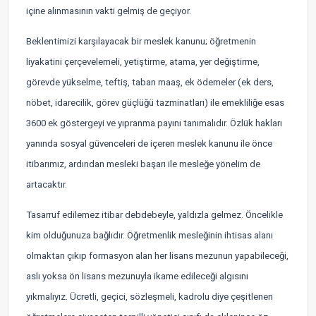
içine alınmasının vakti gelmiş de geçiyor.
Beklentimizi karşılayacak bir meslek kanunu; öğretmenin
liyakatini çerçevelemeli, yetiştirme, atama, yer değiştirme,
görevde yükselme, teftiş, taban maaş, ek ödemeler (ek ders,
nöbet, idarecilik, görev güçlüğü tazminatları) ile emekliliğe esas
3600 ek göstergeyi ve yıpranma payını tanımalıdır. Özlük hakları
yanında sosyal güvenceleri de içeren meslek kanunu ile önce
itibarımız, ardından mesleki başarı ile mesleğe yönelim de
artacaktır.
Tasarruf edilemez itibar debdebeyle, yaldızla gelmez. Öncelikle
kim olduğunuza bağlıdır. Öğretmenlik mesleğinin ihtisas alanı
olmaktan çıkıp formasyon alan her lisans mezunun yapabileceği,
aslı yoksa ön lisans mezunuyla ikame edileceği algısını
yıkmalıyız. Ücretli, geçici, sözleşmeli, kadrolu diye çeşitlenen