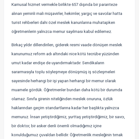
Kamusal hizmet vermekle birlikte 657 dışında bir paranteze
alınan yeminli mali müşavirler, hekimler, yargıç ve savcılar hatta
turist rehberleri dahi özel meslek kanunlarına muhatapken
öğretmenlerin yalnızca memur sayılması kabul edilemez.
Birkaç yıldır dillendirilen, giderek resmi vaade dönüşen meslek
kanunumuz reform adı altındaki nice kötü tecrübe yüzünden
umut kadar endişe de uyandırmaktadır. Sendikaların
sararmasıyla toplu söyleşmeye dönüşmüş iş sözleşmeleri
sayesinde herhangi bir işi yapan herhangi bir memur olarak
muamele gördük. Öğretmenler bundan daha kötü bir durumda
olamaz. Sınıfa girenin niteliğinden meslek onuruna, özlük
haklarından geçim standartlarına kadar her başlıkta yalnızca
memuruz. İnsan yetiştirdiğimiz, yurttaş yetiştirdiğimiz, bir savcı,
bir doktor, bir asker denli önemli olmadığımız içine
konulduğumuz çuvaldan bellidir. Öğretmenlik mesleğinin tırnak